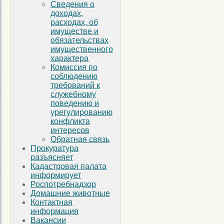
Сведения о
доходах,
расходах, об
имуществе и
обязательствах
имущественного
характера
Комиссия по
соблюдению
требований к
служебному
поведению и
урегулированию
конфликта
интересов
Обратная связь
Прокуратура
разъясняет
Кадастровая палата
информирует
Роспотребнадзор
Домашние животные
Контактная
информация
Вакансии