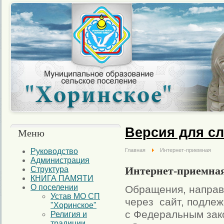
Версия для с
Меню
Руководство
Главная
Интернет-приемная
Администрация
Интернет-приемна
Структура
КНИГА ПАМЯТИ
О поселении
Обращения, направ
Устав МО СП
через сайт, подлеж
"Хоринское"
с Федеральным зак
Религия и
традиции