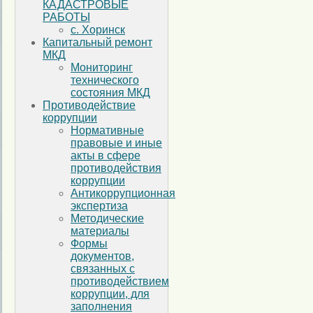
КАДАСТРОВЫЕ
РАБОТЫ
с. Хоринск
Капитальный ремонт
МКД
Мониторинг
технического
состояния МКД
Противодействие
коррупции
Нормативные
правовые и иные
акты в сфере
противодействия
коррупции
Антикоррупционная
экспертиза
Методические
материалы
Формы
документов,
связанных с
противодействием
коррупции, для
заполнения