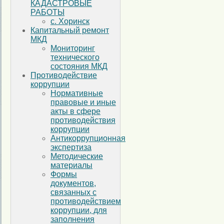
КАДАСТРОВЫЕ
РАБОТЫ
с. Хоринск
Капитальный ремонт
МКД
Мониторинг
технического
состояния МКД
Противодействие
коррупции
Нормативные
правовые и иные
акты в сфере
противодействия
коррупции
Антикоррупционная
экспертиза
Методические
материалы
Формы
документов,
связанных с
противодействием
коррупции, для
заполнения