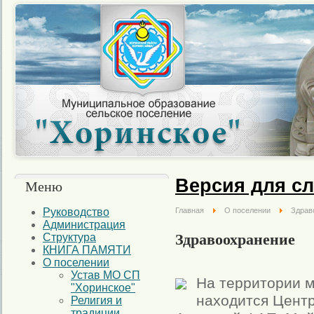
Версия для с
Меню
Руководство
Главная
О поселении
Здрав
Администрация
Здравоохранение
Структура
КНИГА ПАМЯТИ
О поселении
Устав МО СП
На территории 
"Хоринское"
находится Цент
Религия и
традиции