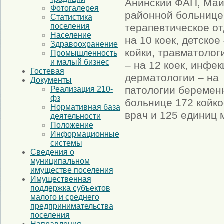
Анинский ФАП, Май
Фотогалерея
районной больнице
Статистика
поселения
терапевтическое от
Население
на 10 коек, детское
Здравоохранение
койки, травматологи
Промышленность
и малый бизнес
– на 12 коек, инфек
Гостевая
дерматологии – на 8
Документы
патологии беременн
Реализация 210-
фз
больнице 172 койко
Нормативная база
врач и 125 единиц 
деятельности
Положение
Информационные
системы
Сведения о
муниципальном
имуществе поселения
Имущественная
поддержка субъектов
малого и среднего
предпринимательства
поселения