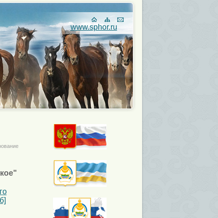
www.sphor.ru
рование
ское"
го
б]