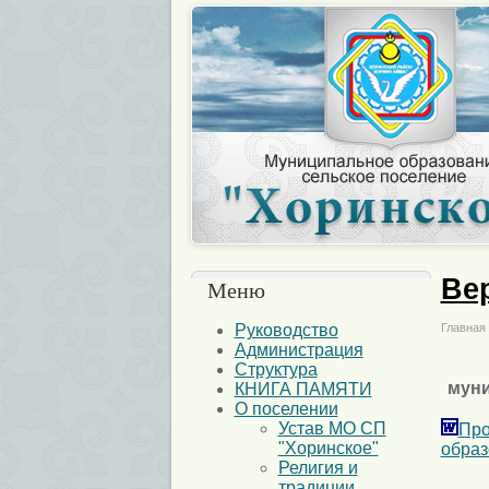
Ве
Меню
Руководство
Главная
Администрация
Структура
муни
КНИГА ПАМЯТИ
О поселении
Устав МО СП
Про
"Хоринское"
образ
Религия и
традиции