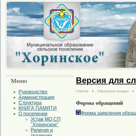
Версия для с
Меню
Руководство
Главная
Обращение граждан
Администрация
Формы обращений
Структура
КНИГА ПАМЯТИ
Форма заявления обраще
О поселении
Устав МО СП
"Хоринское"
Религия и
традиции