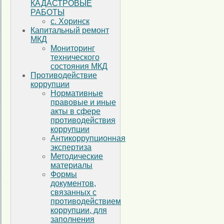
КАДАСТРОВЫЕ
РАБОТЫ
с. Хоринск
Капитальный ремонт
МКД
Мониторинг
технического
состояния МКД
Противодействие
коррупции
Нормативные
правовые и иные
акты в сфере
противодействия
коррупции
Антикоррупционная
экспертиза
Методические
материалы
Формы
документов,
связанных с
противодействием
коррупции, для
заполнения