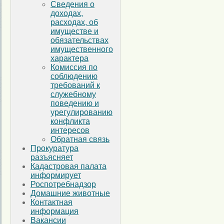
Сведения о
доходах,
расходах, об
имуществе и
обязательствах
имущественного
характера
Комиссия по
соблюдению
требований к
служебному
поведению и
урегулированию
конфликта
интересов
Обратная связь
Прокуратура
разъясняет
Кадастровая палата
информирует
Роспотребнадзор
Домашние животные
Контактная
информация
Вакансии